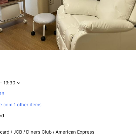
- 19:30
19
ie.com
1 other items
ed
rcard / JCB / Diners Club / American Express