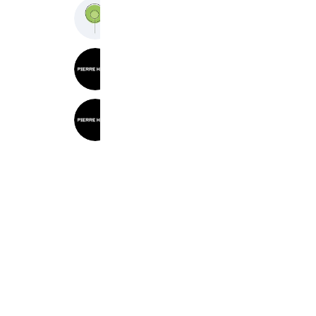
Tutor Japan
397 friends
PIERRE HARDY TOKYO
426 friends
PIERRE HARDY GINZA
536 friends