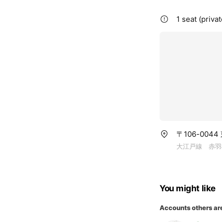
1 seat (priva
〒106-004
大江戸線 赤羽
You might like
Accounts others ar