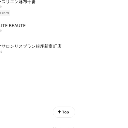
ラスリエン麻布十番
ds
d card
LITE BEAUTE
ds
クサロンリスブラン銀座新富町店
ds
Top