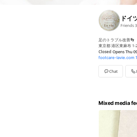
ドイツ
Friends
3
足のトラブル改善👣
東京都 港区東麻布 1-
Closed
Opens Thu 09
footcare-lavie.com
Sun
09:00 - 19:30
Mon
09:00 - 19:30
Tue
09:00 - 19:30
Chat
Wed
09:00 - 19:30
Thu
09:00 - 19:30
Fri
09:00 - 19:30
Sat
09:00 - 19:30
Mixed media fe