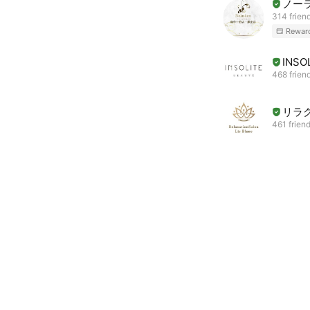
ノー
314 frien
Rewar
INSO
468 frien
リラ
461 frien