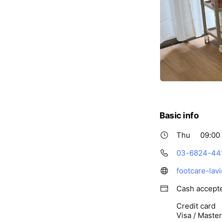
Basic info
Thu
09:00 
03-6824-44
footcare-lav
Cash accept
Credit card
Visa / Maste