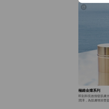
極緻金燦系列
即刻和長效煥發肌膚光
潤澤，為肌膚增添豐盈感
散發黃金時刻璀璨之