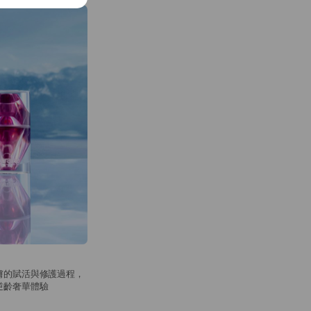
膚的賦活與修護過程，
逆齡奢華體驗