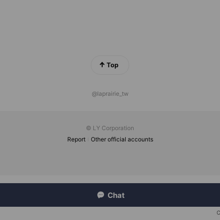
Top
@laprairie_tw
© LY Corporation
Report
Other official accounts
Chat
C