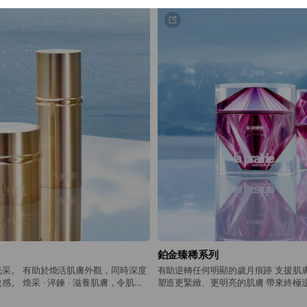
鉑金臻稀系列
采。 有助於煥活肌膚外觀，同時深度
有助逆轉任何明顯的歲月痕跡 支援肌
。 煥采 ‧ 淬鍊 ‧ 滋養肌膚，令肌膚
塑造更緊緻、更明亮的肌膚 帶來終極
美。