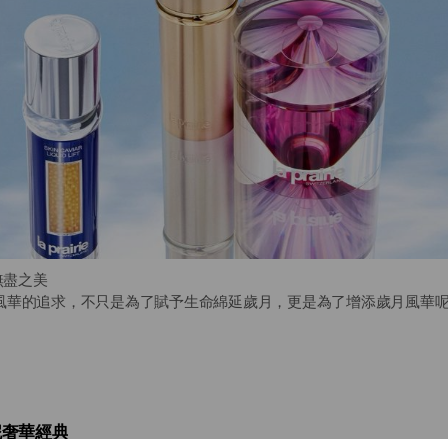
恆無盡之美
風華的追求，不只是為了賦予生命綿延歲月，更是為了增添歲月風華呢
斯，巍峨的阿爾卑斯山峰下，歷史悠久的古老萊蒙湖畔旁，坐落舉式聞名的L
心。這裡是純淨的返齡聖殿，凝住歲月的青春殿堂。
e以蒙特里斯抗老調養中心先進療程為靈感，結合尖端生物科技與珍稀天然植
萊珀妮奢華經典
 植物萃取精華。從最初研發開始，幾乎每項產品均以此經典配方為基礎