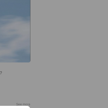
?
a Prairie蒙
萃能量，打造出獨步全
See more
，植物萃取精華也成