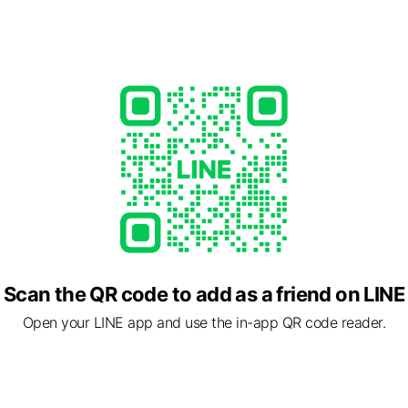
抗老科技的經典代名詞。
e完美融合了瑞士的精準美學，以尖端萃取科技為基礎，將高效珍稀保養成分 –
術傑作。再加上以功效為根基、不同凡響的奢華體驗，持續追求藝術
。
永恆之美的無盡追求已為承諾。"
Scan the QR code to add as a friend on LINE
Open your LINE app and use the in-app QR code reader.
鑽白魚子系列
 保濕並改善肌膚紋路與膚質 舒緩、鎮
有助降低膚色黯沉的干擾因素。 膚質
化保護
線。 肌膚獲得撫平，膚色均勻，綻放