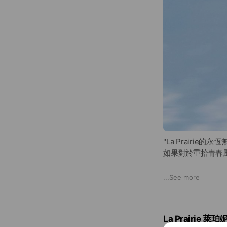
"La Prairie的永
如果對於重拾青春
一切始於瑞士蒙特里
...
See more
特里斯抗老調養中
La Prairi
La Prairie 
球的抗老配方 –