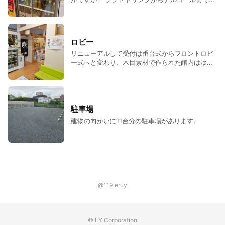
広く品揃えしております。
ロビー
リニューアルして受付は番台式からフロントロビ
ー式へと変わり、木目素材で作られた館内はゆっ
たりとした雰囲気です。
駐車場
建物の向かいに11台分の駐車場があります。
@119leruy
© LY Corporation