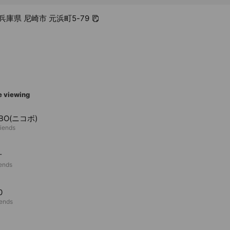
5 兵庫県 尼崎市 元浜町5-79
e viewing
OBO(ニコボ)
riends
オ
iends
0
iends