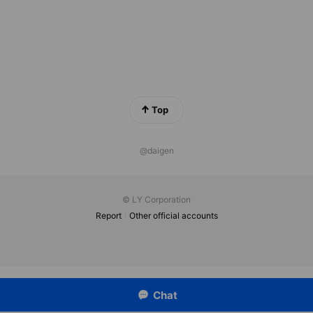
Top
@daigen
© LY Corporation
Report
Other official accounts
Chat