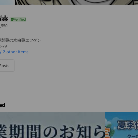
製薬
,550
源製薬の水虫薬エフゲン
-79
/
2 other items
Posts
ed