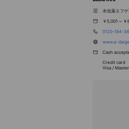
水虫薬エフゲ
￥5,001 ~ ￥
0120-184-3
www.e-daige
Cash accept
Credit card
Visa / Maste