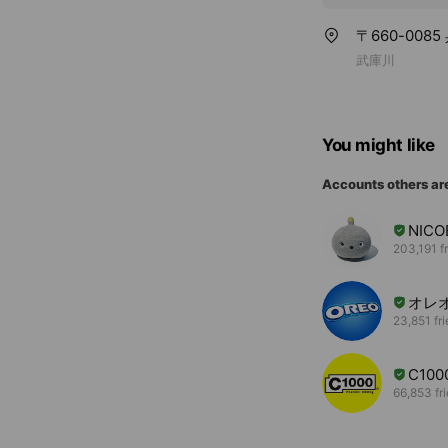
〒660-008
武庫川
You might like
Accounts others ar
NIC
203,191 f
オレ
23,851 fr
C100
66,853 fr