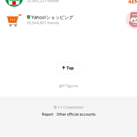
20,993,237 friends
Yahoo!ショッピング
20,544,801 friends
Top
@117gyzxv
© LY Corporation
Report
Other official accounts