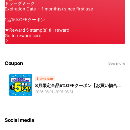
Coupon
See more
1-time use
8月限定全品5%OFFクーポン【お買い物合
計 1,000円（税込）以上で使える】
2026.08.01
~
2026.08.31
Social media