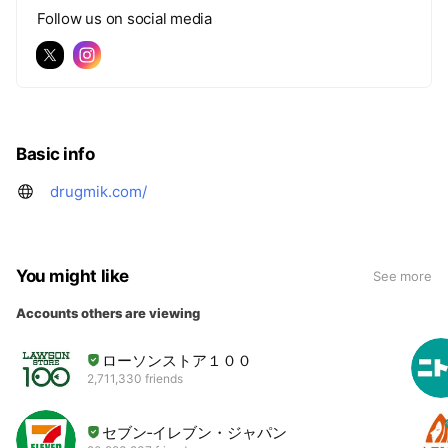
Follow us on social media
Basic info
drugmik.com/
You might like
See more
Accounts others are viewing
ローソンストア１００
2,711,330 friends
セブン‐イレブン・ジャパン