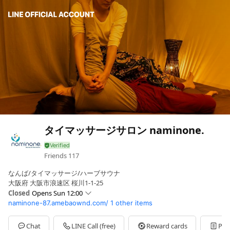
タイマッサージサロン naminone.
Friends
117
なんば/タイマッサージ/ハーブサウナ
大阪府 大阪市浪速区 桜川1-1-25
Closed
Opens Sun 12:00
naminone-87.amebaownd.com/
1 other items
Sun
12:00 - 22:00
Mon
12:00 - 22:00
Tue
12:00 - 22:00
Chat
LINE Call (free)
Reward cards
Pos