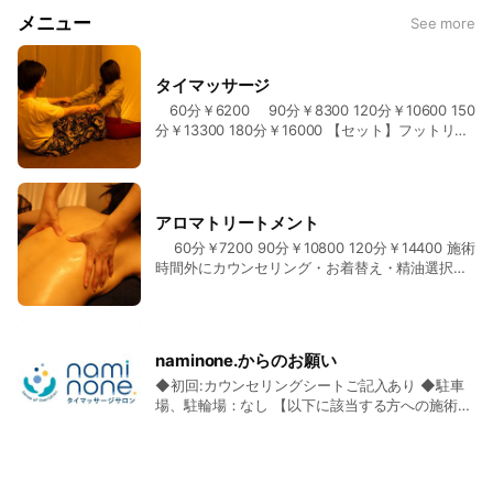
メニュー
See more
タイマッサージ
60分￥6200 90分￥8300 120分￥10600 150
分￥13300 180分￥16000 【セット】フットリフ
レクソロジー・ハンドケア・ヘッドマッサージか
ら選び、自由な時間配分で施術いたします 90分
￥9000 120分11500 150分14000 180分16600 施
術時間外にカウンセリング・お着替え・足浴・ド
アロマトリートメント
リンク のお時間が別途20～30分程かかります。
60分￥7200 90分￥10800 120分￥14400 施術
時間外にカウンセリング・お着替え・精油選択・
足浴・ドリンクのお時間が別途30分程かかりま
す。
naminone.からのお願い
◆初回:カウンセリングシートご記入あり ◆駐車
場、駐輪場：なし 【以下に該当する方への施術は
行っておりません】 ●来店当日に各種予防接種を
受けた方 ●体調不良の方・発熱・急性の痛みがあ
る方 ●ご飲酒された方 ●妊娠の可能性のある方・
妊娠中・出産後3カ月未満の方 ●手術後1カ月以内