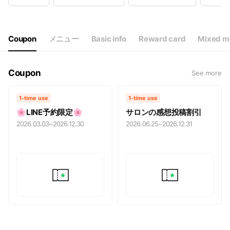
Wed
12:00 - 22:00
Thu
12:00 - 22:00
Fri
12:00 - 22:00
Sat
12:00 - 22:00
Coupon
メニュー
Basic info
Reward card
Mixed m
最終受付19時◆定休日:年末年始、不定休
Coupon
See more
1-time use
1-time use
🌸LINE予約限定🌸
サロンの感想投稿割引
2026.03.03
~
2026.12.30
2026.06.25
~
2026.12.31