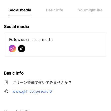
Social media
Basic info
You might like
Social media
Follow us on social media
Basic info
グリーン警備で働いてみませんか？
www.gkh.co.jp/recruit/