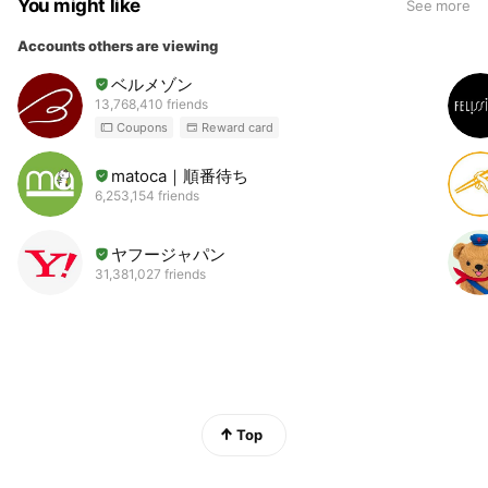
You might like
See more
Accounts others are viewing
ベルメゾン
13,768,410 friends
Coupons
Reward card
matoca｜順番待ち
6,253,154 friends
ヤフージャパン
31,381,027 friends
Top