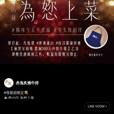
赤鬼炙燒牛排
#母親節限定💐
💁🏻‍♀️母の日,為您上菜。
.
LINE VOOM
.
.