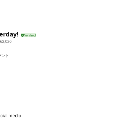
rday!
62,020
ウント
cial media