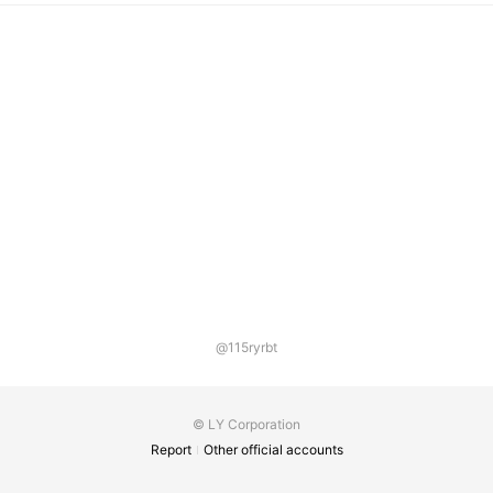
@115ryrbt
© LY Corporation
Report
Other official accounts