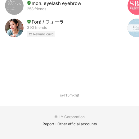
mon. eyelash eyebrow
258 friends
Forá / フォーラ
390 friends
Reward card
@115mkhjt
© LY Corporation
Report
Other official accounts