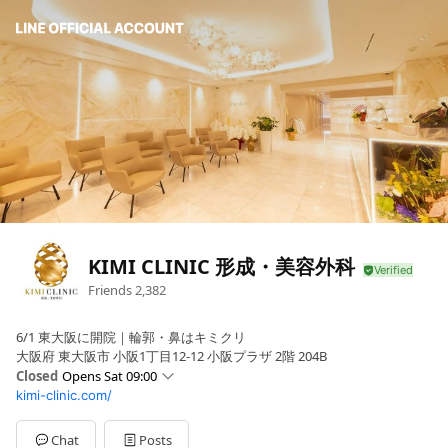
KIMI CLINIC 形成・美容外科
Friends
2,382
6/1 東大阪に開院｜輪郭・鼻はキミクリ
大阪府 東大阪市 小阪1丁目12-12 小阪プラザ 2階 204B
Closed
Opens Sat 09:00
kimi-clinic.com/
Sun
09:00 - 18:00
Mon
09:00 - 18:00
Tue
Closed
Chat
Posts