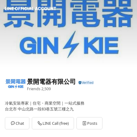
景開電器有限公司
Friends
2,509
冷氣安裝專家｜住宅・商業空間｜一站式服務
台北市 中山北路一段83巷五號三樓之九
Chat
LINE Call (free)
Posts