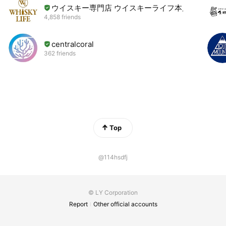
ウイスキー専門店 ウイスキーライフ本店
4,858 friends
centralcoral
362 friends
Top
@114hsdfj
© LY Corporation
Report
Other official accounts