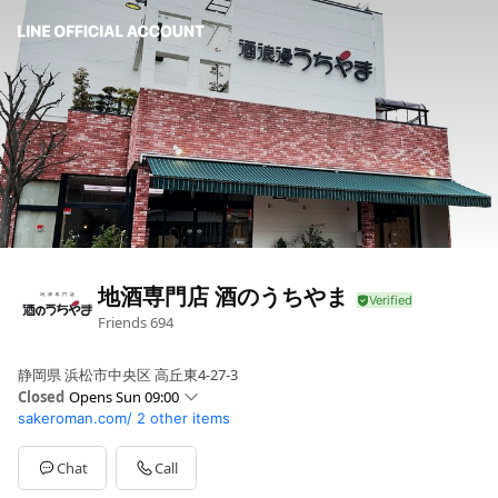
地酒専門店 酒のうちやま
Friends
694
静岡県 浜松市中央区 高丘東4-27-3
Closed
Opens Sun 09:00
sakeroman.com/
2 other items
Sun
09:00 - 19:00
Mon
09:00 - 20:00
Tue
09:00 - 20:00
Chat
Call
Wed
Closed