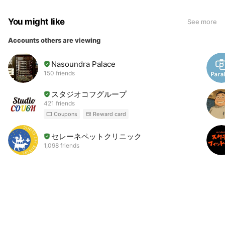
You might like
See more
Accounts others are viewing
Nasoundra Palace
150 friends
スタジオコフグループ
421 friends
Coupons
Reward card
セレーネペットクリニック
1,098 friends