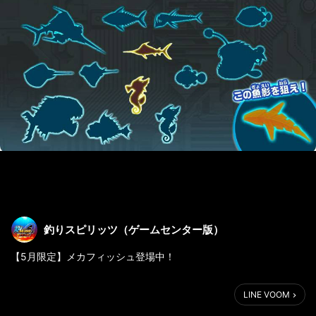
釣りスピリッツ（ゲームセンター版）
【5月限定】メカフィッシュ登場中！
くわしくはこちら
LINE VOOM
https://trsp-net.bn-
am.net/wonder/members/calendars/event.php?