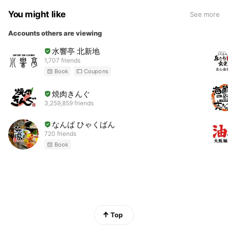
You might like
See more
Accounts others are viewing
水響亭 北新地
1,707 friends
Book
Coupons
焼肉きんぐ
3,259,859 friends
なんば ひゃくばん
720 friends
Book
Top