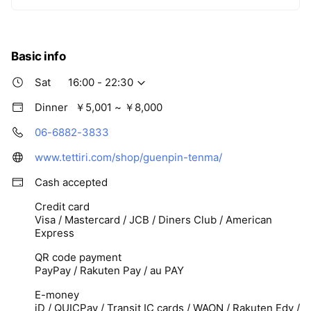
Basic info
Sat
16:00 - 22:30
Dinner
￥5,001 ~ ￥8,000
06-6882-3833
www.tettiri.com/shop/guenpin-tenma/
Cash accepted
Credit card
Visa / Mastercard / JCB / Diners Club / American
Express
QR code payment
PayPay / Rakuten Pay / au PAY
E-money
iD / QUICPay / Transit IC cards / WAON / Rakuten Edy /