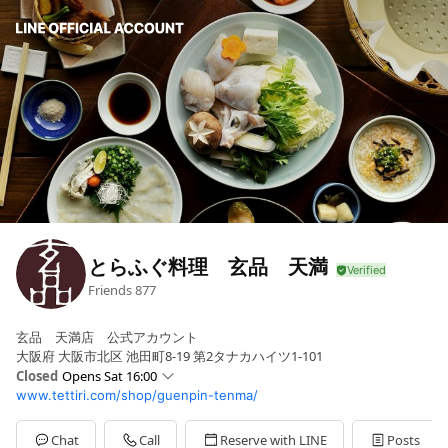
とらふぐ料理 玄品 天満
Friends
877
玄品 天満店 公式アカウント
大阪府 大阪市北区 池田町8-19 第2タナカハイツ1-101
Closed
Opens Sat 16:00
www.tettiri.com/shop/guenpin-tenma/
Sun
16:00 - 22:30
Mon
Closed
Tue
16:00 - 22:30
Chat
Call
Reserve with LINE
Posts