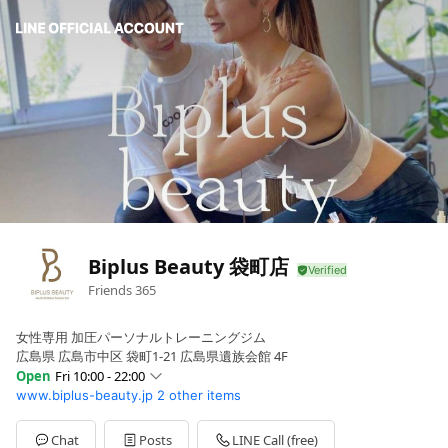
Biplus Beauty 袋町店
Friends
365
女性専用 加圧パーソナルトレーニングジム
広島県 広島市中区 袋町1-21 広島県遺族会館 4F
Open
Fri 10:00 - 22:00
www.biplus-beauty.jp
2 other items
Sun
10:00 - 18:30
Mon
10:00 - 22:00
Tue
Closed
Chat
Posts
LINE Call (free)