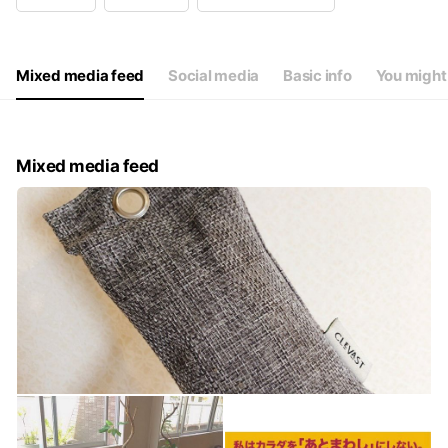
Wed
10:00 - 22:00
Thu
10:00 - 22:00
Fri
10:00 - 22:00
Sat
10:00 - 18:30
Mixed media feed
Social media
Basic info
You might 
毎週火曜日 定休日
Mixed media feed