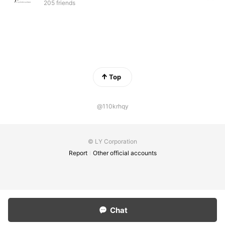
205 friends
Top
@110krhqy
© LY Corporation
Report
Other official accounts
Chat