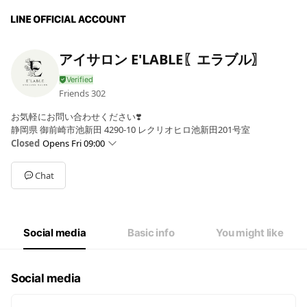
アイサロン E'LABLE〖エラブル〗
Friends
302
お気軽にお問い合わせください❣️
静岡県 御前崎市池新田 4290-10 レクリオヒロ池新田201号室
Closed
Opens Fri 09:00
Sun
Closed
Mon
09:00 - 18:00
Chat
Tue
09:00 - 18:00
Wed
09:00 - 18:00
Thu
09:00 - 18:00
Fri
09:00 - 18:00
Social media
Basic info
You might like
Sat
09:00 - 18:00
定休日、営業時間外のご予約も出来る限り対応させていただきます
Social media