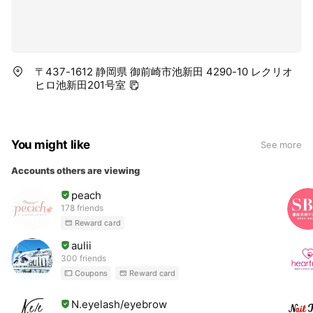
〒437-1612 静岡県 御前崎市池新田 4290-10 レクリオ
ヒロ池新田201号室
You might like
See more
Accounts others are viewing
peach
178 friends
Reward card
aulii
300 friends
Coupons
Reward card
N.eyelash/eyebrow