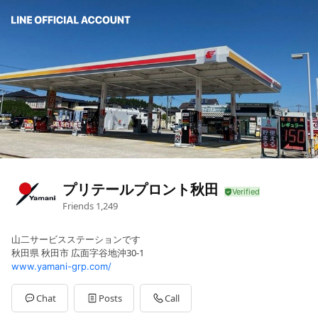
プリテールプロント秋田
Friends
1,249
山二サービスステーションです
秋田県 秋田市 広面字谷地沖30-1
www.yamani-grp.com/
Chat
Posts
Call