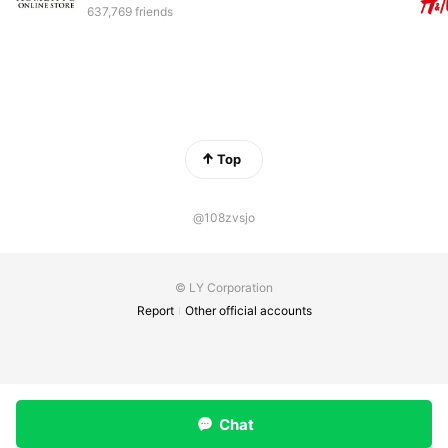
637,769 friends
Top
@108zvsjo
© LY Corporation
Report
Other official accounts
Chat