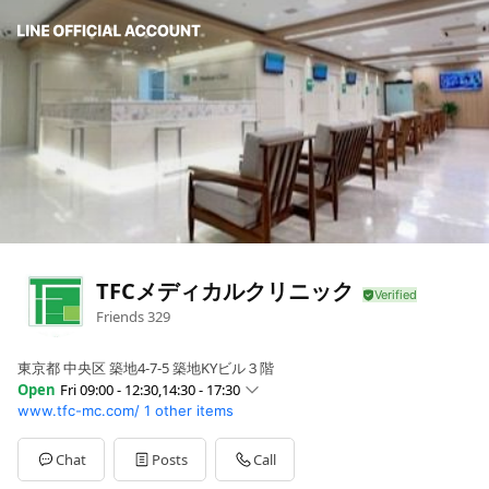
TFCメディカルクリニック
Friends
329
東京都 中央区 築地4-7-5 築地KYビル３階
Open
Fri 09:00 - 12:30,14:30 - 17:30
www.tfc-mc.com/
1 other items
Sun
Closed
Mon
09:00 - 12:30,14:30 - 17:30
Tue
09:00 - 12:30,14:30 - 17:30
Chat
Posts
Call
Wed
Closed