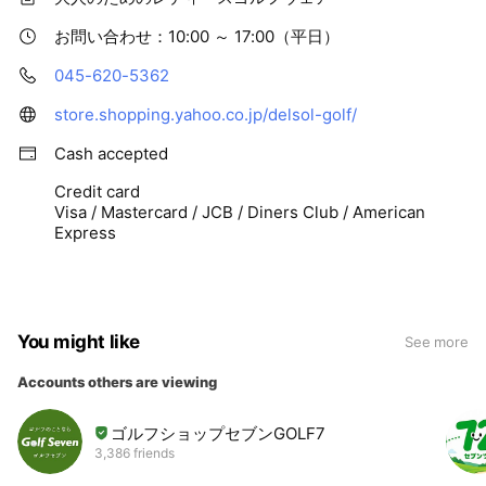
お問い合わせ：10:00 ～ 17:00（平日）
045-620-5362
store.shopping.yahoo.co.jp/delsol-golf/
Cash accepted
Credit card
Visa / Mastercard / JCB / Diners Club / American
Express
You might like
See more
Accounts others are viewing
ゴルフショップセブンGOLF7
3,386 friends