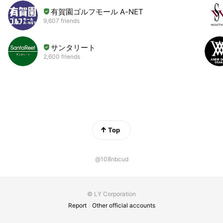
有賀園ゴルフモール A-NET
9,607 friends
サンタリート
2,600 friends
Top
@108nbcud
© LY Corporation
Report
Other official accounts