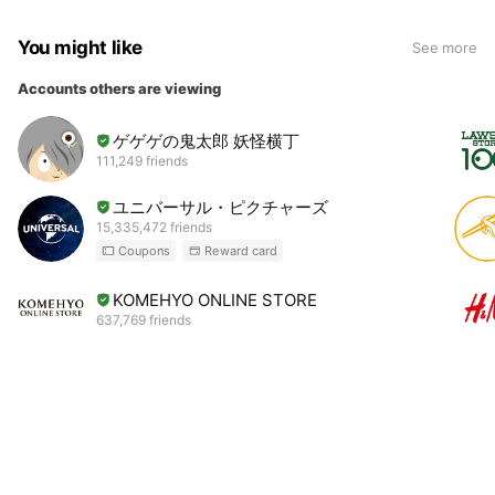
You might like
See more
Accounts others are viewing
ゲゲゲの鬼太郎 妖怪横丁
111,249 friends
ユニバーサル・ピクチャーズ
15,335,472 friends
Coupons
Reward card
KOMEHYO ONLINE STORE
637,769 friends