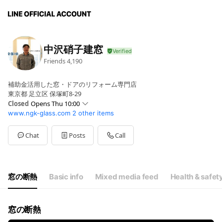
中沢硝子建窓
Friends
4,190
補助金活用した窓・ドアのリフォーム専門店
東京都 足立区 保塚町8-29
Closed
Opens Thu 10:00
www.ngk-glass.com
2 other items
Sun
Closed
Mon
10:00 - 17:00
Tue
10:00 - 17:00
Chat
Posts
Call
Wed
10:00 - 17:00
Thu
10:00 - 17:00
Fri
10:00 - 17:00
Sat
10:00 - 17:00
窓の断熱
Basic info
Mixed media feed
Health & safet
定休日：日曜、祝日
窓の断熱