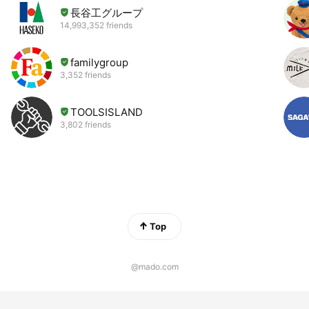
長谷工グループ
14,993,352 friends
familygroup
3,352 friends
TOOLSISLAND
3,802 friends
Top
@mado.com