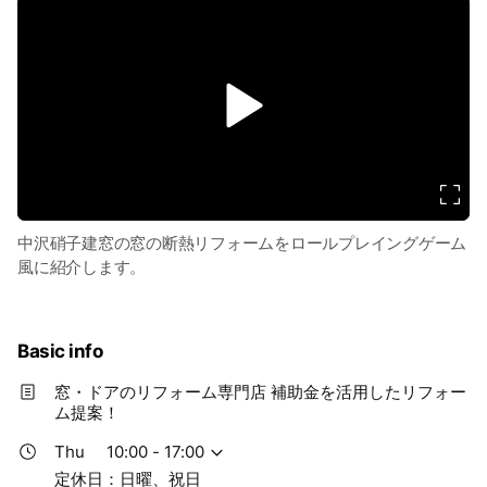
v
i
d
e
o
中沢硝子建窓の窓の断熱リフォームをロールプレイングゲーム
風に紹介します。
Basic info
窓・ドアのリフォーム専門店 補助金を活用したリフォー
ム提案！
Thu
10:00 - 17:00
定休日：日曜、祝日