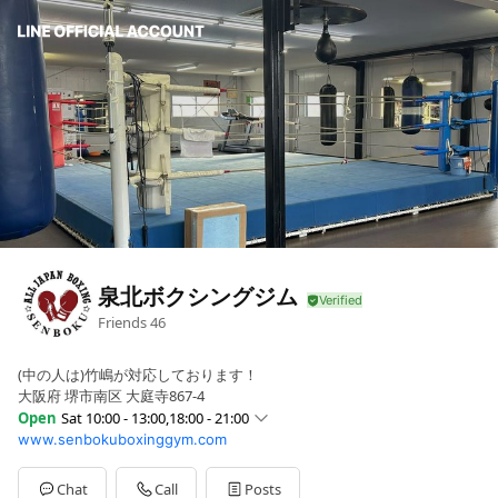
泉北ボクシングジム
Friends
46
(中の人は)竹嶋が対応しております！
大阪府 堺市南区 大庭寺867-4
Open
Sat 10:00 - 13:00,18:00 - 21:00
www.senbokuboxinggym.com
Sun
10:00 - 13:00
Mon
16:00 - 22:00
Tue
10:00 - 22:00
Chat
Call
Posts