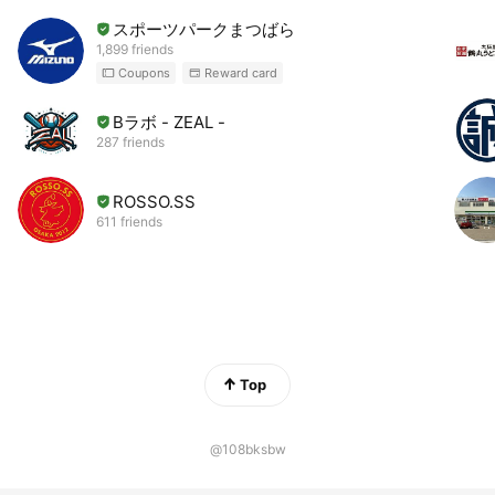
スポーツパークまつばら
1,899 friends
Coupons
Reward card
Bラボ - ZEAL -
287 friends
ROSSO.SS
611 friends
Top
@108bksbw