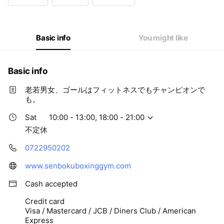
Wed
10:00 - 22:00
Thu
10:00 - 22:00
Fri
10:00 - 22:00
Sat
10:00 - 13:00,18:00 - 21:00
Basic info
You might like
不定休
Basic info
老若男女、ゴールはフィットネスでもチャンピオンで
も。
Sat
10:00 - 13:00, 18:00 - 21:00
不定休
0722950202
www.senbokuboxinggym.com
Cash accepted
Credit card
Visa / Mastercard / JCB / Diners Club / American
Express