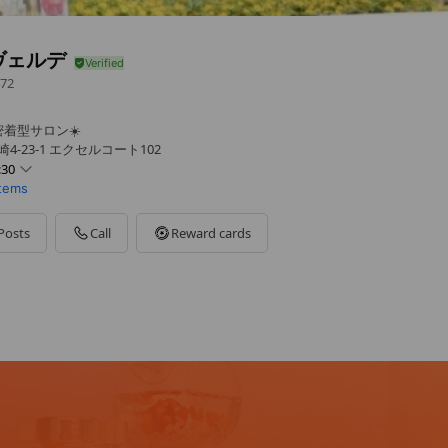
ヴェルデ
72
着型サロン☀️
4-23-1 エクセルコート102
:30
items
Posts
Call
Reward cards
日です🌷