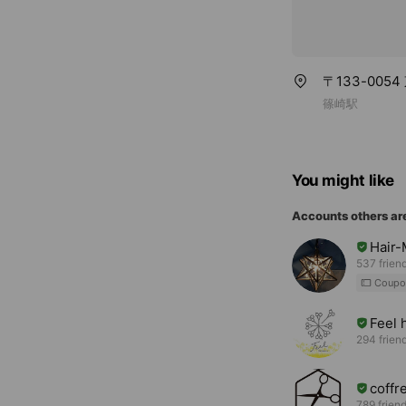
〒133-005
篠崎駅
You might like
Accounts others ar
Hair
537 frien
Coupo
Feel 
294 frien
cof
789 frien