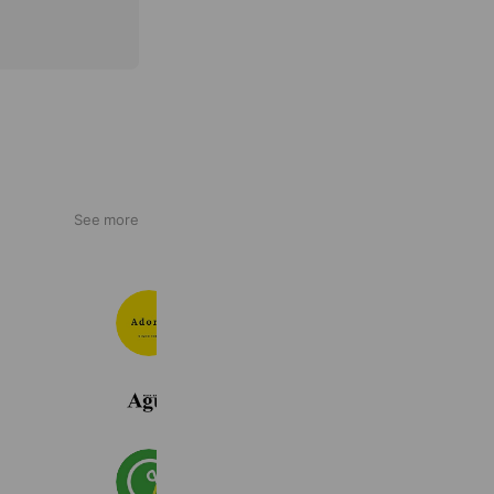
See more
美容室Adorn公式
246 friends
Agu hair
706,704 friends
チョキペタ 船堀店
6,655 friends