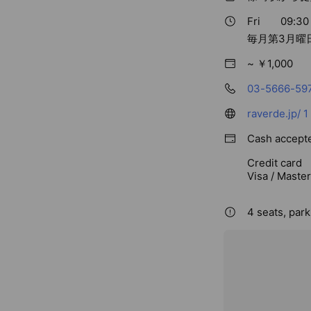
Fri
09:30 
毎月第3月曜
~ ￥1,000
03-5666-59
raverde.jp/
1
Cash accept
Credit card
Visa / Maste
4 seats, park