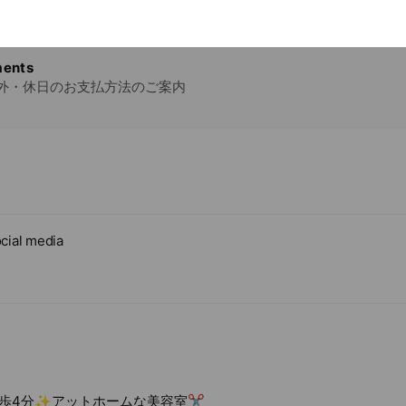
ents
外・休日のお支払方法のご案内
cial media
歩4分✨アットホームな美容室‪✂︎‬