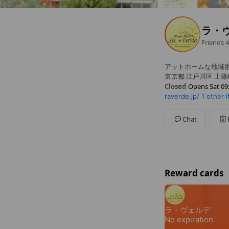
ラ・
Friends
4
アットホームな地域密
東京都 江戸川区 上篠崎
Closed
Opens Sat 09
raverde.jp/
1 other 
Sun
09:30 - 18:00
Mon
09:30 - 18:00
Tue
Closed
Chat
Wed
09:30 - 18:00
Thu
09:30 - 18:00
Fri
09:30 - 18:00
Sat
09:30 - 18:00
毎月第3月曜日は定休
Reward cards