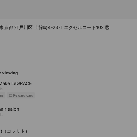
4 東京都 江戸川区 上篠崎4-23-1 エクセルコート102
e viewing
-Make LeGRACE
ds
ns
Reward card
hair salon
ds
fret（コフリト）
ds