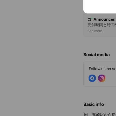
N
Announcem
New
o
受付時間と時間
t
See more
i
c
e
Social media
Follow us on so
Basic info
篠崎駅から徒