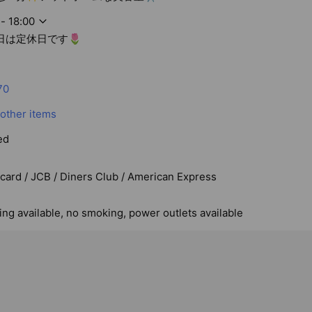
- 18:00
日は定休日です🌷
70
 other items
ed
rcard / JCB / Diners Club / American Express
ing available, no smoking, power outlets available