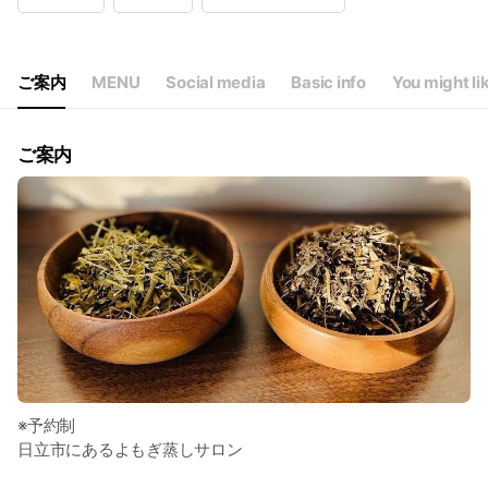
Wed
11:00 - 18:00
Thu
11:00 - 18:00
Fri
11:00 - 18:00
Sat
11:00 - 18:00
ご案内
MENU
Social media
Basic info
You might li
日・祝日臨時休業アリ
ご案内
※予約制
日立市にあるよもぎ蒸しサロン