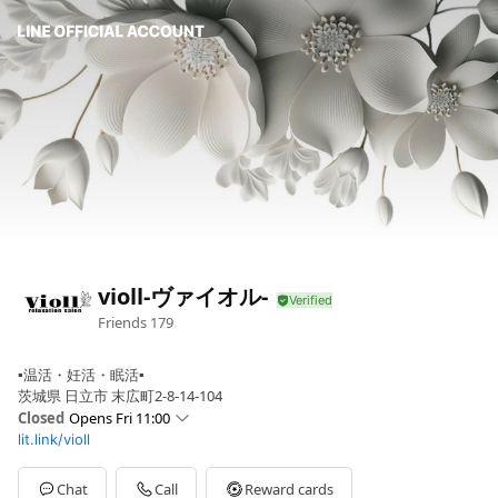
violl-ヴァイオル-
Friends
179
▪️温活・妊活・眠活▪️
茨城県 日立市 末広町2-8-14-104
Closed
Opens Fri 11:00
lit.link/violl
Sun
11:00 - 18:00
Mon
Closed
Tue
11:00 - 18:00
Chat
Call
Reward cards