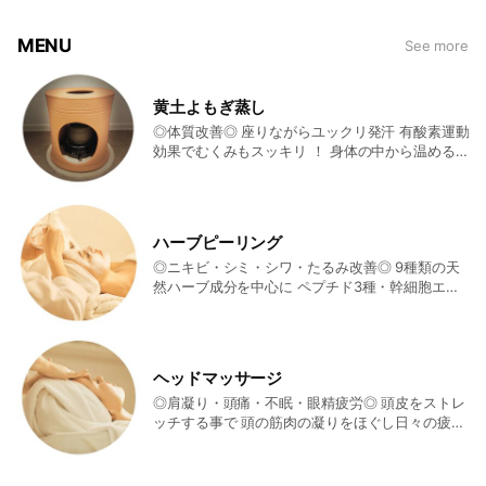
MENU
See more
黄土よもぎ蒸し
◎体質改善◎ 座りながらユックリ発汗 有酸素運動
効果でむくみもスッキリ ！ 身体の中から温める
ことで様々なお悩みを解消いたします 40分:
￥3,300
ハーブピーリング
◎ニキビ・シミ・シワ・たるみ改善◎ 9種類の天
然ハーブ成分を中心に ペプチド3種・幹細胞エキ
スを肌深部に導入！ 5日間で肌本来の力を活性化
し 様々なお肌の悩みを 解消します。 カミソリ負
け・ 角質が気になる男性にもおすすめのメニュー
です。 ◎ソフト:5,500円 ハーブピーリングが初め
ヘッドマッサージ
ての方にお勧め ◎ハード:12,500円(ホームパック
◎肩凝り・頭痛・不眠・眼精疲労◎ 頭皮をストレ
付)
ッチする事で 頭の筋肉の凝りをほぐし日々の疲れ
を解消します。 ◎30分:3,300円 ◎50分:4,500円