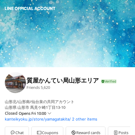
質屋かんてい局山形エリア
Friends
5,620
山形北/山形南/仙台泉の共同アカウント
山形県 山形市 馬見ケ崎1丁目13-10
Closed
Opens Fri 10:00
kanteikyoku.jp/store/yamagatakita/
2 other items
Sun
10:00 - 19:00
Mon
10:00 - 19:00
Tue
10:00 - 19:00
Chat
Coupons
Reward cards
Posts