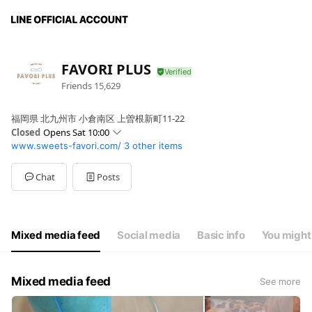
FAVORI PLUS
Friends
15,629
福岡県 北九州市 小倉南区 上曽根新町11-22
Closed
Opens Sat 10:00
www.sweets-favori.com/
3 other items
Sun
10:00 - 19:00
Mon
10:00 - 19:00
Tue
10:00 - 19:00
Chat
Posts
Wed
10:00 - 19:00
Thu
10:00 - 19:00
Fri
10:00 - 19:00
Sat
10:00 - 19:00
Mixed media feed
Social media
Basic info
You might 
【不定休】詳しくはホームページをご確認ください
Mixed media feed
See more