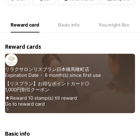
Wed
10:00 - 00:00
Thu
10:00 - 00:00
Fri
10:00 - 00:00
Sat
10:00 - 00:00
Reward card
Basic info
You might like
※最終受付はPM22時50分となります。
Reward cards
Basic info