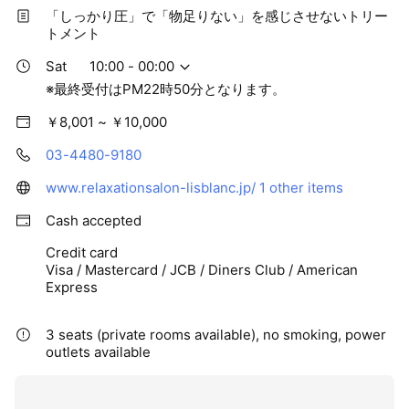
「しっかり圧」で「物足りない」を感じさせないトリー
トメント
Sat
10:00 - 00:00
※最終受付はPM22時50分となります。
￥8,001 ~ ￥10,000
03-4480-9180
www.relaxationsalon-lisblanc.jp/
1 other items
Cash accepted
Credit card
Visa / Mastercard / JCB / Diners Club / American
Express
3 seats (private rooms available), no smoking, power
outlets available