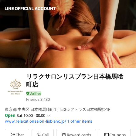
リラクサロンリスブラン日本橋馬喰
町店
Friends
3,430
東京都 中央区 日本橋馬喰町1丁目2-5 アトラス日本橋鞍掛1F
Open
Sat 10:00 - 00:00
www.relaxationsalon-lisblanc.jp/
1 other items
Sun
10:00 - 00:00
Mon
10:00 - 00:00
Tue
10:00 - 00:00
Chat
Call
Reward cards
Coupons