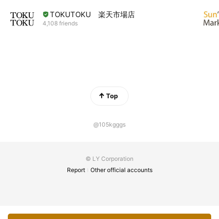
TOKUTOKU 楽天市場店
4,108 friends
Top
@105kgggs
© LY Corporation
Report
Other official accounts