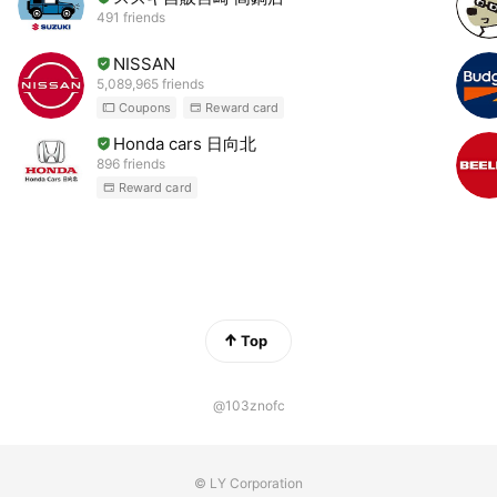
491 friends
NISSAN
5,089,965 friends
Coupons
Reward card
Honda cars 日向北
896 friends
Reward card
Top
@103znofc
© LY Corporation