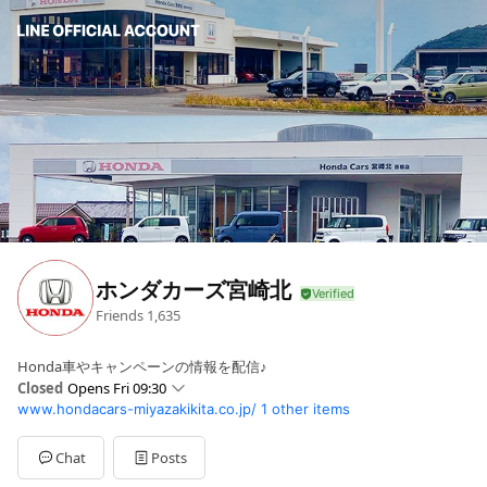
ホンダカーズ宮崎北
Friends
1,635
Honda車やキャンペーンの情報を配信♪
Closed
Opens Fri 09:30
www.hondacars-miyazakikita.co.jp/
1 other items
Sun
09:30 - 18:00
Mon
09:30 - 18:00
Tue
09:30 - 18:00
Chat
Posts
Wed
Closed