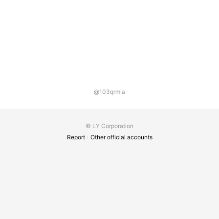
@103qrmia
© LY Corporation
Report
Other official accounts