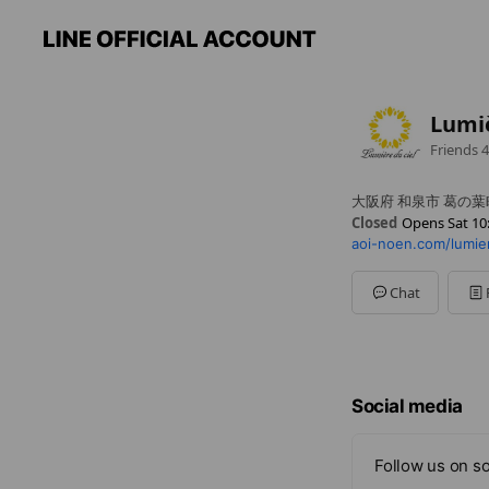
Lumiè
Friends
4
大阪府 和泉市 葛の葉
Closed
Opens Sat 10
aoi-noen.com/lumie
Sun
10:00 - 21:00
Mon
10:00 - 21:00
Tue
10:00 - 21:00
Chat
Wed
10:00 - 21:00
Thu
10:00 - 21:00
Fri
10:00 - 21:00
Sat
10:00 - 21:00
基本は年中無休です
Social media
Follow us on so