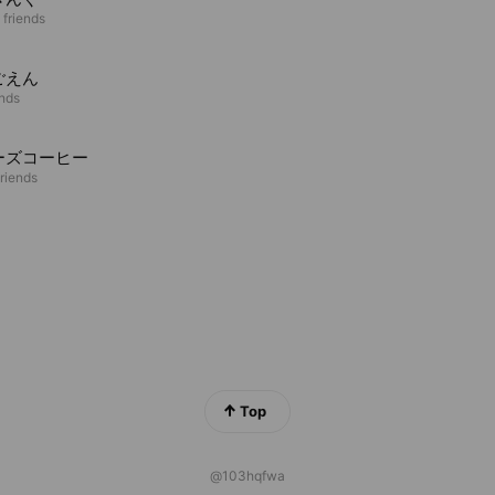
 friends
ごえん
ends
ーズコーヒー
friends
Top
@103hqfwa