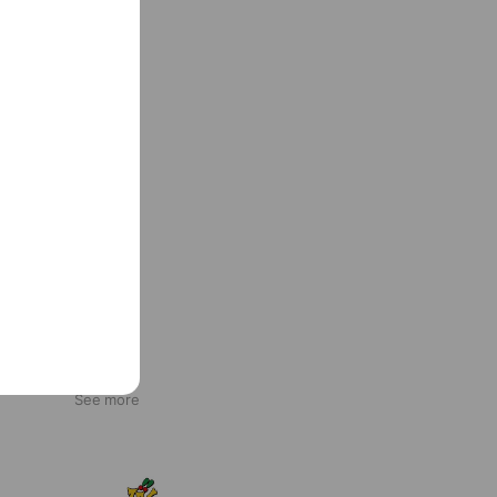
e
See more
びっくりドンキー