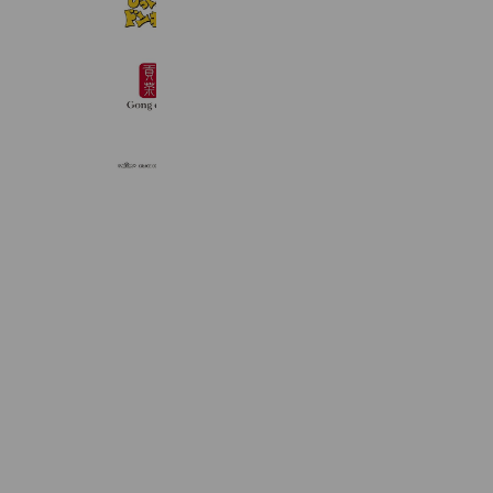
2,070,031 friends
ゴンチャ
5,360,633 friends
グレースコンチネンタルあべのハルカ
2,684 friends