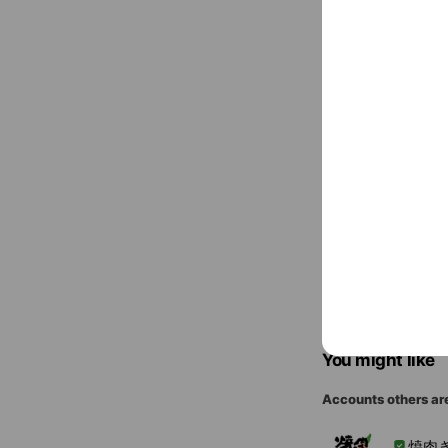
36 seats, pa
〒594-00
JR阪和線 北信
You might like
Accounts others ar
焼肉