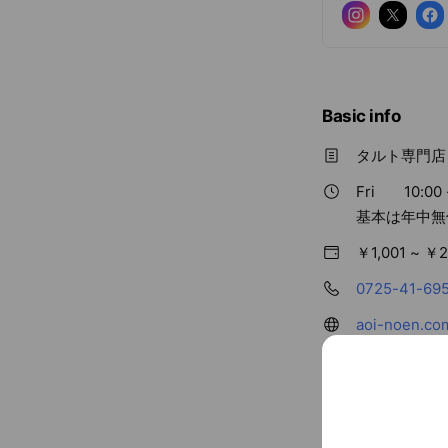
Basic info
タルト専門店「Lu
Fri
10:00 
基本は年中無
￥1,001 ~ ￥2
0725-41-69
aoi-noen.co
Cash accept
Credit card
Visa / Maste