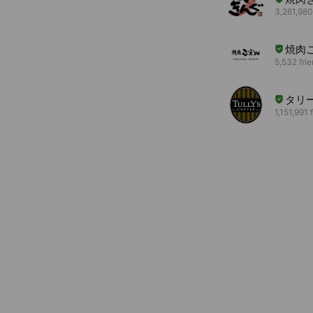
3,261,980
焼肉
5,532 fri
タリ
1,151,991 