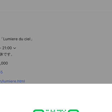
miere du ciel」
- 21:00
休です。
,000
55
m/lumiere.html
ed
rcard / JCB / Diners Club / American Express