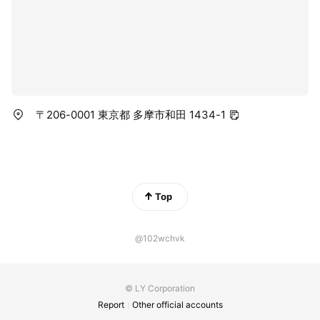
〒206-0001 東京都 多摩市和田 1434-1
Top
@102wchvk
© LY Corporation
Report
Other official accounts