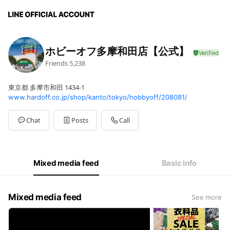
ホビーオフ多摩和田店【公式】
Friends
5,238
東京都 多摩市和田 1434-1
www.hardoff.co.jp/shop/kanto/tokyo/hobbyoff/208081/
Chat
Posts
Call
Mixed media feed
Basic info
Mixed media feed
See more