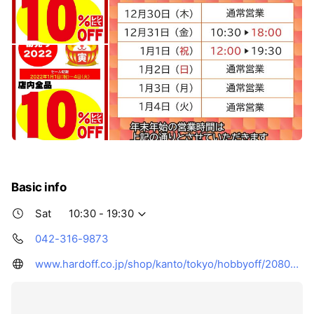
Basic info
Sat
10:30 - 19:30
042-316-9873
www.hardoff.co.jp/shop/kanto/tokyo/hobbyoff/208081/