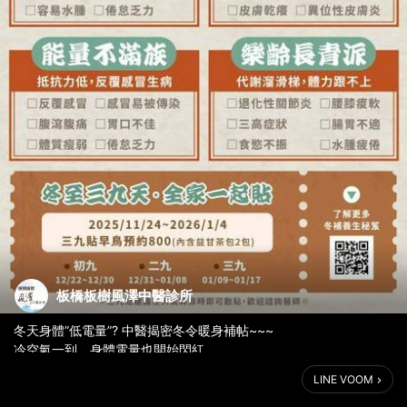
板橋板樹風澤中醫診所
冬天身體”低電量”? 中醫揭密冬令暖身補帖~~~
冷空氣一到，身體電量也開始閃紅。
手腳冰冷、容易疲倦、情緒低落……
LINE VOOM
冬天，是最適合「冬令進補」時節。