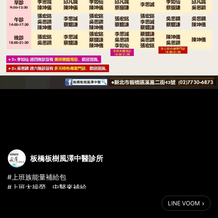
板橋板樹風澤中醫診所
#上班族能量補給包
#上班太操勞，中醫來補給
#清冠一號自費治療持續提供
LINE VOOM
【🎇板橋板樹風澤中醫114年10月門診表】
💟小編貼心提醒，秋風吹起，乾燥上門，別忘了多喝溫水，養護肺