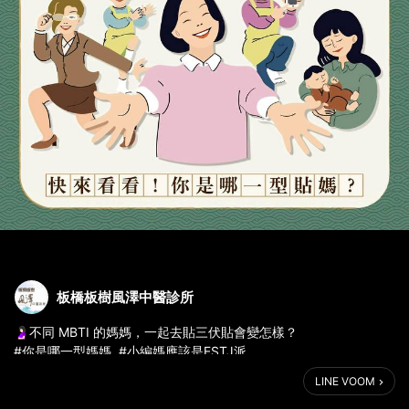
板橋板樹風澤中醫診所
🤰🏻不同 MBTI 的媽媽，一起去貼三伏貼會變怎樣？
#你是哪一型媽媽 ​ #小編媽應該是ESTJ派
LINE VOOM
☀️每到夏天，就有一群媽媽在默默行動
「孩子，快去貼三伏貼，這樣冬天比較不會感冒啦～」