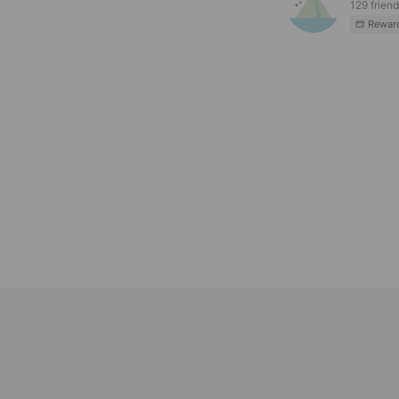
129 frien
Rewar