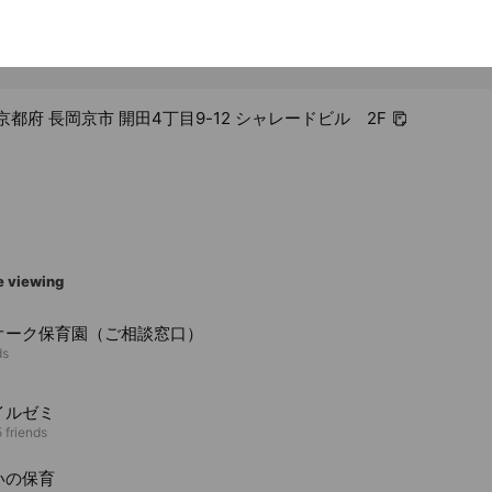
6 京都府 長岡京市 開田4丁目9-12 シャレードビル 2F
e viewing
オーク保育園（ご相談窓口）
ds
イルゼミ
 friends
いの保育