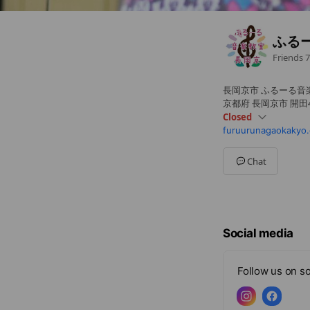
ふる
Friends
7
長岡京市 ふるーる音楽
京都府 長岡京市 開田4
Closed
furuurunagaokakyo
Sun
Closed
Mon
Closed
Tue
10:00 - 18:30
Chat
Wed
15:00 - 18:30
Thu
Closed
Fri
Closed
Sat
10:00 - 15:00
火曜日月3回、水曜日
Social media
Follow us on so