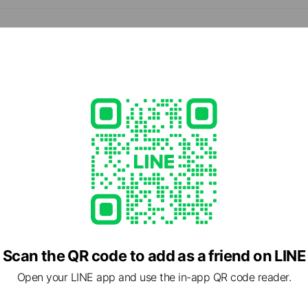
d
、水曜日月2回シャレー堂。土曜日月1回別会場
0
okakyo.com
ed
Scan the QR code to add as a friend on LINE
Open your LINE app and use the in-app QR code reader.