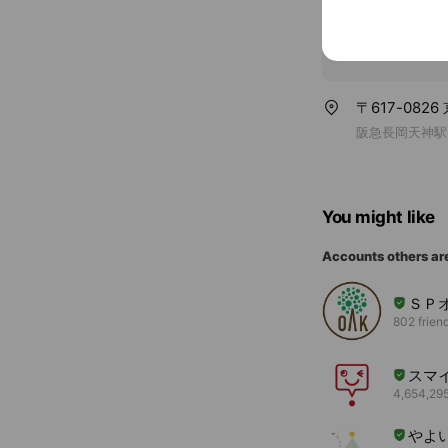
〒617-082
阪急長岡天神駅
You might like
Accounts others ar
ＳＰ
802 frien
スマ
4,654,295
やよ