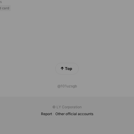
ds
d card
Top
@101uzsgb
© LY Corporation
Report
Other official accounts