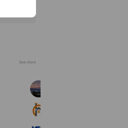
See more
一般社団法人シガーシガ
713 friends
クリーンホームサービス
388 friends
嵯峨野ワークス