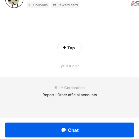
Coupons
Reward card
Top
@101ucler
© LY Corporation
Report
Other official accounts
Chat