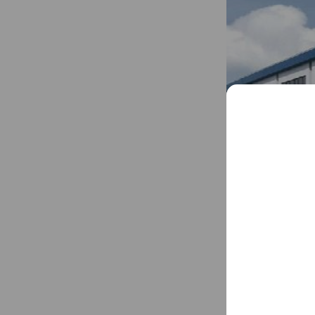
エヌ・シィ・ティ
の暮らしを豊かに
崎・十日町・湯沢
ービスをご提供し
...
See more
Basic info
新潟県中越・