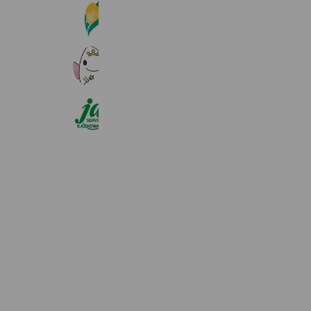
JAえちご中越 ながおか地域 営農
908 friends
JA新潟市 営農経済部
457 friends
ジェイエイサービス柏崎
189 friends