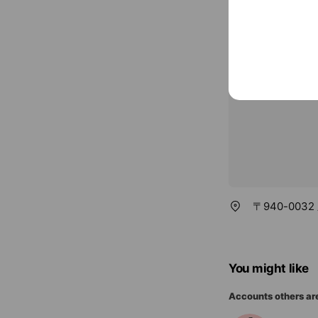
0120-080-0
www.nct9.co.
〒940-00
You might like
Accounts others ar