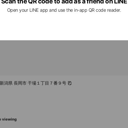
Scan the QR code to add as a friend on LINE
09
Open your LINE app and use the in-app QR code reader.
jp/
32 新潟県 長岡市 干場１丁目７番９号
e viewing