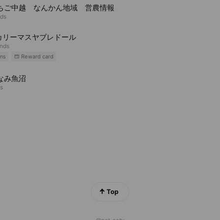
えちご中越 なんかん地域 営農情報
nds
カリーマスヤブレドール
ends
ns
Reward card
なみ魚沼
ds
Top