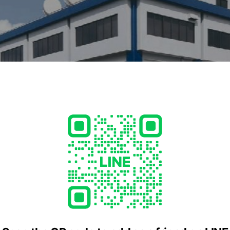
ならではのおトクなセットプランが大好評！地域密着のきめ細やか
します！！長岡・三条・見附・小千谷・燕・柏崎・加茂・田上・魚
・津南・弥彦村 地域でケーブルテレビ、インターネット、固定電話
ています。
県央地域のケーブルテレビNCTです