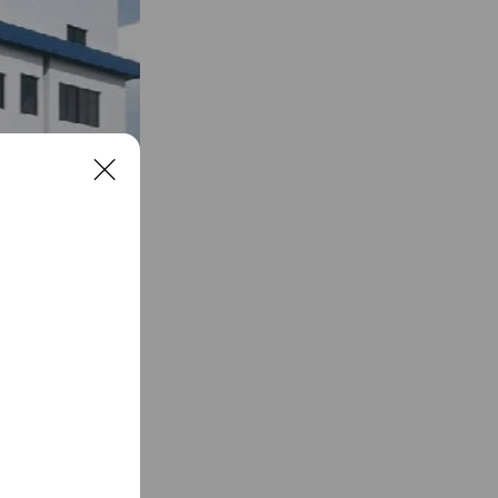
C
l
o
s
なサービスであなた
e
沼・南魚沼・出雲
、モバイル、電力サ