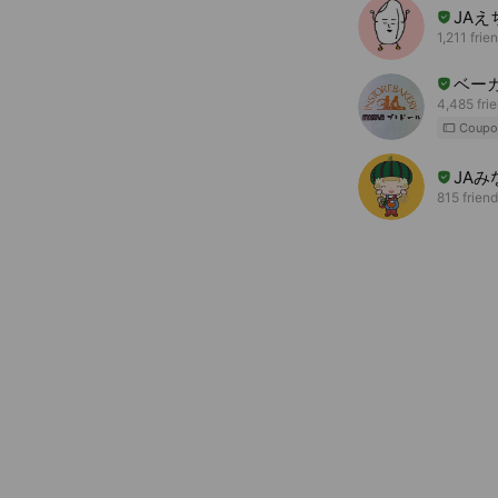
JA
1,211 frie
ベー
4,485 fri
Coupo
JAみ
815 frien