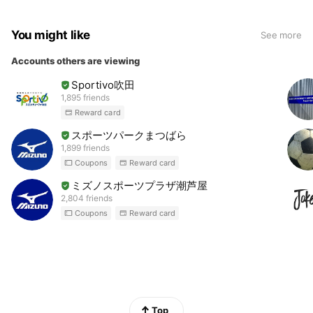
You might like
See more
Accounts others are viewing
Sportivo吹田
1,895 friends
Reward card
スポーツパークまつばら
1,899 friends
Coupons
Reward card
ミズノスポーツプラザ潮芦屋
2,804 friends
Coupons
Reward card
Top