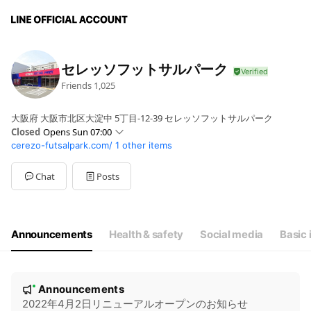
セレッソフットサルパーク
Friends
1,025
大阪府 大阪市北区大淀中 5丁目-12-39 セレッソフットサルパーク
Closed
Opens Sun 07:00
cerezo-futsalpark.com/
1 other items
Sun
07:00 - 22:00
Mon
09:00 - 22:00
Tue
09:00 - 22:00
Chat
Posts
Wed
09:00 - 22:00
Thu
09:00 - 22:00
Fri
09:00 - 22:00
Sat
07:00 - 22:00
Announcements
Health & safety
Social media
Basic 
※コート予約状況に応じて、営業時間が変更の場合がございます。
N
Announcements
New
o
2022年4月2日リニューアルオープンのお知らせ