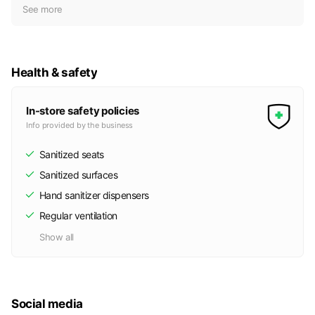
t
See more
i
c
e
Health & safety
In-store safety policies
Info provided by the business
Sanitized seats
Sanitized surfaces
Hand sanitizer dispensers
Regular ventilation
Show all
Social media