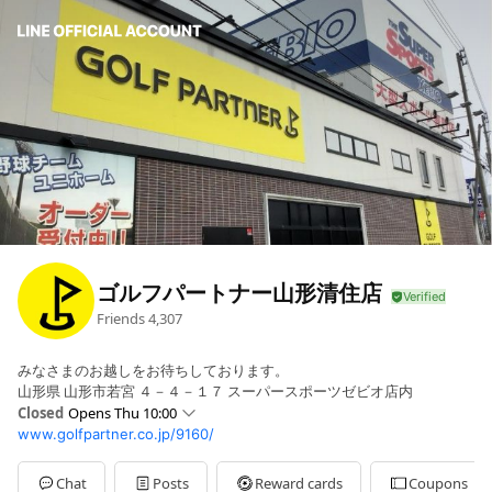
ゴルフパートナー山形清住店
Friends
4,307
みなさまのお越しをお待ちしております。
山形県 山形市若宮 ４－４－１７ スーパースポーツゼビオ店内
Closed
Opens Thu 10:00
www.golfpartner.co.jp/9160/
Sun
10:00 - 21:00
Mon
10:00 - 21:00
Tue
10:00 - 21:00
Chat
Posts
Reward cards
Coupons