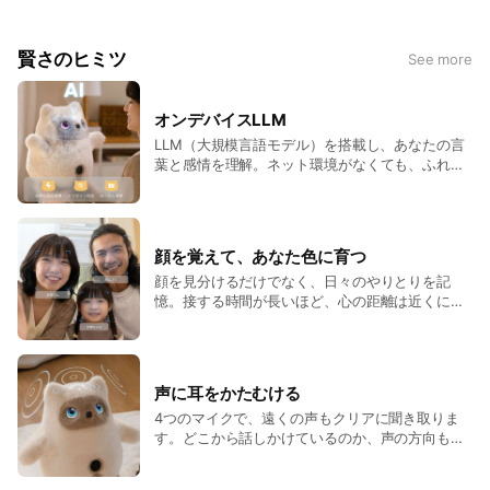
ともに過ごした時間の分だけ性格や反応が変化し、
賢さのヒミツ
See more
「あなた色」のKATAフレンズに育っていきます。
オンデバイスLLM
LLM（大規模言語モデル）を搭載し、あなたの言
葉と感情を理解。ネット環境がなくても、ふれあ
いは途切れません。
顔を覚えて、あなた色に育つ
顔を見分けるだけでなく、日々のやりとりを記
憶。接する時間が長いほど、心の距離は近くに。
どんどんあなた色に育っていく。
声に耳をかたむける
4つのマイクで、遠くの声もクリアに聞き取りま
す。どこから話しかけているのか、声の方向もし
っかり認識。