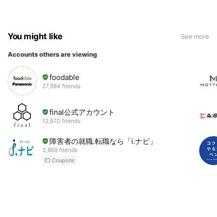
You might like
See more
Accounts others are viewing
foodable
27,984 friends
final公式アカウント
12,970 friends
障害者の就職.転職なら「i.ナビ」
3,869 friends
Coupons