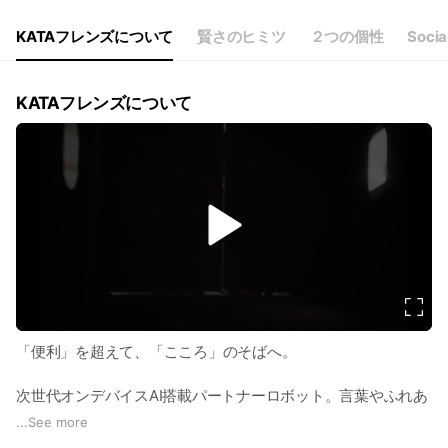
KATAフレンズについて
賢さのヒミツ
２つの個性
Socia
KATAフレンズについて
v
i
d
e
o
「便利」を超えて、「こころ」のそばへ。
次世代オンデバイスAI搭載パートナーロボット。言葉やふれあ
いを感じて、生きているかのような自然なふるまいであなたの
...
See more
想いに応えてくれる。