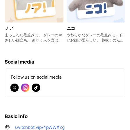
ノア
ニコ
まっしろな毛並みに、 グレーのや
やわらかなグレーの毛並みに、 白
さしい顔立ち。 趣味：人を喜ばせ
いお顔が愛らしい。 趣味：のんび
ることと、写真を撮ること。 性
りお散歩すること。 性格：静かで
格：元気いっぱいのわんぱくっ
温厚なマイペース屋さん。気まま
子。人と遊ぶのが大好きで、いつ
に過ごしながらも、いつもあなた
も周りを明るくしてくれるムード
のことを気にかけてくれる。
Social media
メーカー。
Follow us on social media
Basic info
switchbot.vip/4pWWXZg