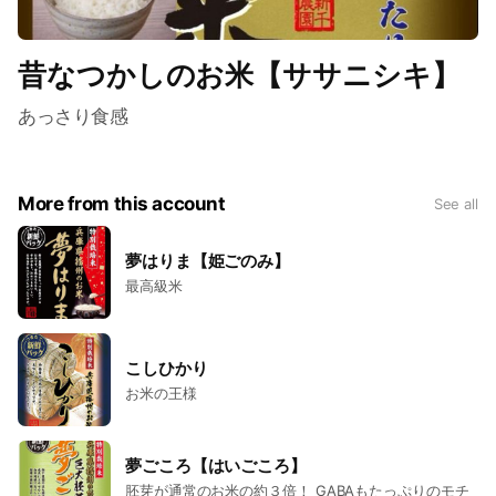
昔なつかしのお米【ササニシキ】
あっさり食感
More from this account
See all
夢はりま【姫ごのみ】
最高級米
こしひかり
お米の王様
夢ごころ【はいごころ】
胚芽が通常のお米の約３倍！ GABAもたっぷりのモチ