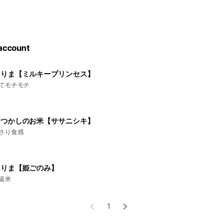
 account
はりま【ミルキープリンセス】
てモチモチ
なつかしのお米【ササニシキ】
さり食感
はりま【姫ごのみ】
級米
1