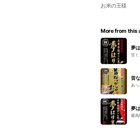
お米の王様
More from this
夢
甘く
昔
あっ
夢
最高