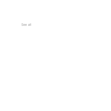
See all
夢ごころ【はいごころ】
胚芽が通常のお米の約３倍！ GA