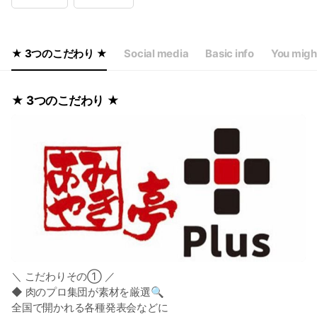
Thu
17:00 - 23:00
Fri
17:00 - 23:00
Sat
11:30 - 23:00
Sun
11:30 - 23:00
★ 3つのこだわり ★
Social media
Basic info
You might
年中無休
★ 3つのこだわり ★
＼ こだわりその① ／
◆ 肉のプロ集団が素材を厳選🔍️
全国で開かれる各種発表会などに