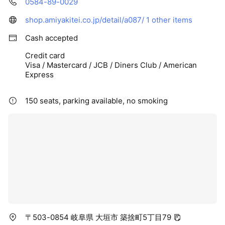
0584-89-0029
shop.amiyakitei.co.jp/detail/a087/
1 other items
Cash accepted
Credit card
Visa / Mastercard / JCB / Diners Club / American
Express
150 seats, parking available, no smoking
〒503-0854 岐阜県 大垣市 築捨町5丁目79