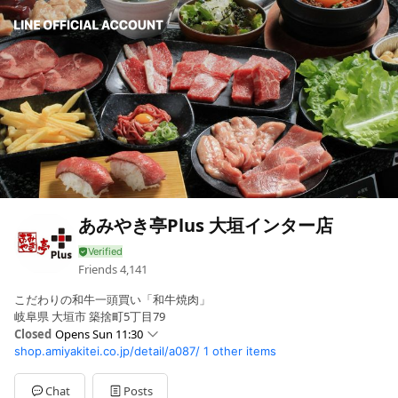
あみやき亭Plus 大垣インター店
Friends
4,141
こだわりの和牛一頭買い「和牛焼肉」
岐阜県 大垣市 築捨町5丁目79
Closed
Opens Sun 11:30
shop.amiyakitei.co.jp/detail/a087/
1 other items
Mon
17:00 - 23:00
Tue
17:00 - 23:00
Wed
17:00 - 23:00
Chat
Posts