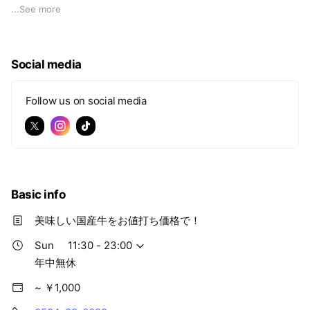
自ら出向き、長年培ってきたプロの目👀で
...
See more
鮮度･質を確かめて仕入れを行っています！
＼ こだわりその② ／
Social media
◆ 熟練の肉のプロが、常に味をチェック✨️
肉の切り方･提供する温度･調味料の研究など
細かな試行を繰り返しながら、
Follow us on social media
常に各店、同じ最上の味を保っています😋
＼ こだわりその③ ／
◆ 今日仕入れた商品を、今日お客様へご提供🍽️
店舗の在庫0体制の確立により、商品ロスや
コストの削減と新鮮で安いを実現しました！
Basic info
美味しい国産牛をお値打ち価格で！
Sun
11:30 - 23:00
年中無休
~ ￥1,000