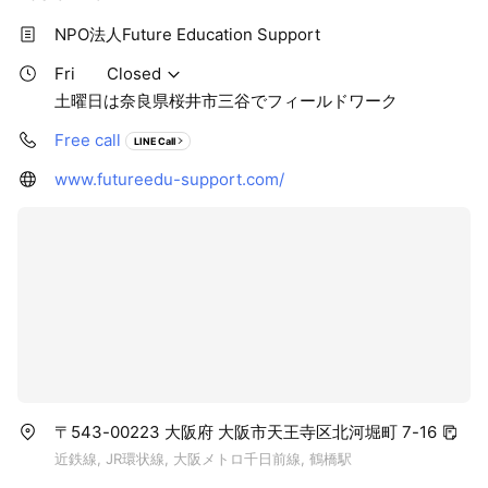
初めての子も心配いりません。
NPO法人Future Education Support
また、ロッジで過ごす時間も大切な学びの時間です。
有名な近くの温泉にも行く予定です。
Fri
Closed
とにかくスキー以外の時間も楽しく学ぶ合宿です。
土曜日は奈良県桜井市三谷でフィールドワーク
宿泊場所は
Free call
コテージペンション ぽっかぽか
LINE Call
〒389-2303 長野県下高井郡木島平村上木島３５０１−２１
www.futureedu-support.com/
参加費：
一般 大人 7万円、子ども 6万円
関係者 大人 6.5万円、子ども 5.5万円
（宿泊費、スキースクールにかかる費用込み）
※別途現地までの交通費、昼食代、温泉代などは実費でかかり
ます。
お問い合わせフォーム：
https://forms.gle/pBi7StvZA8MEH8MWA
〒543-00223 大阪府 大阪市天王寺区北河堀町 7-16
近鉄線, JR環状線, 大阪メトロ千日前線, 鶴橋駅