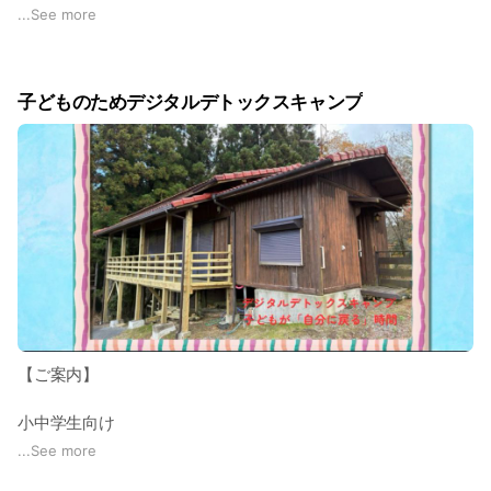
「学校に行きたくない理由がわからない」
...
See more
「どう声をかけたらいいのかわからない」
「学校へ何を伝えればいいのか迷っている」
子どものためデジタルデトックスキャンプ
そんな保護者の方へ。
このワークショップでは、
“学校へ行けない・行き渋る”という行動だけを見るのではな
く、
✔ どんな場面でしんどくなるのか
✔ どこでエネルギーを消耗しているのか
✔ 本人がうまく言葉にできていない困り感は何か
を、一緒に整理していきます。
【ご案内】
「原因探し」よりも、
まずは “理解すること” から。
小中学生向け
デジタルデトックスキャンプについて
...
See more
お子さんの状態を整理しながら、
noteにまとめました。