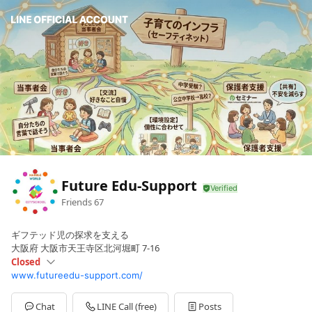
Future Edu-Support
Friends
67
ギフテッド児の探求を支える
大阪府 大阪市天王寺区北河堀町 7-16
Closed
www.futureedu-support.com/
Sun
Closed
Mon
Closed
Tue
10:00 - 16:00
Chat
LINE Call (free)
Posts