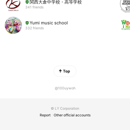
関西大倉中学校・高等学校
341 friends
Yumi music school
332 friends
Top
@100uywoh
© LY Corporation
Report
Other official accounts