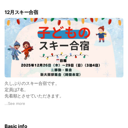
今できる「最初の一歩」を見つけていくワークショップです。
・自然の中で過ごす
12月スキー合宿
・スマホやゲームから一度距離を置く
・子ども自身の「感じる・考える時間」を大切にする
少人数の取り組みです。
▶︎ 詳細はこちら
https://note.com/futureedu/n/n233dc3d6321e
「少し気になる」
「話だけ聞いてみたい」
という方は、このLINEに
【キャンプ】と送ってください。
久しぶりのスキー合宿です。
定員は7名。
先着順とさせていただきます。
移動は今のところサンダーバードに乗って北陸新幹線で飯山駅
...
See more
まで行く予定です。
集合は新大阪
時間はまだ未定。
Basic info
スキーは現地のスキースクールに2日間入って練習しますから