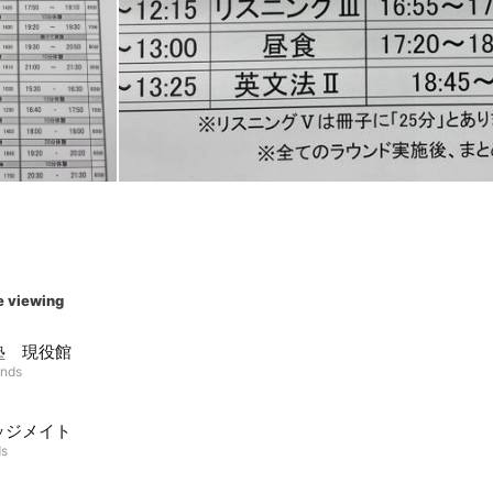
e viewing
塾 現役館
ends
ッジメイト
ds