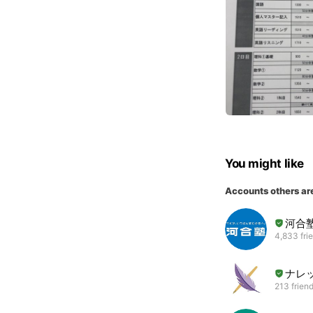
You might like
Accounts others ar
河合
4,833 fri
ナレ
213 frien