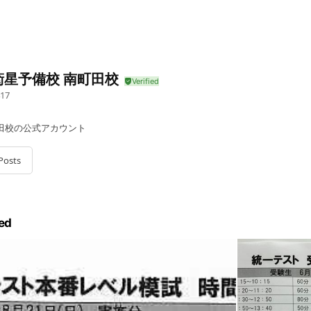
衛星予備校 南町田校
17
田校の公式アカウント
Posts
ed