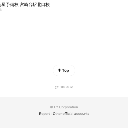
衛星予備校 宮崎台駅北口校
ds
Top
@100uauio
© LY Corporation
Report
Other official accounts