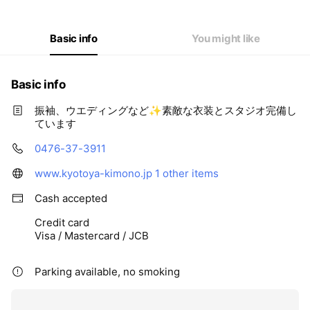
Basic info
You might like
Basic info
振袖、ウエディングなど✨素敵な衣装とスタジオ完備し
ています
0476-37-3911
www.kyotoya-kimono.jp
1 other items
Cash accepted
Credit card
Visa / Mastercard / JCB
Parking available, no smoking