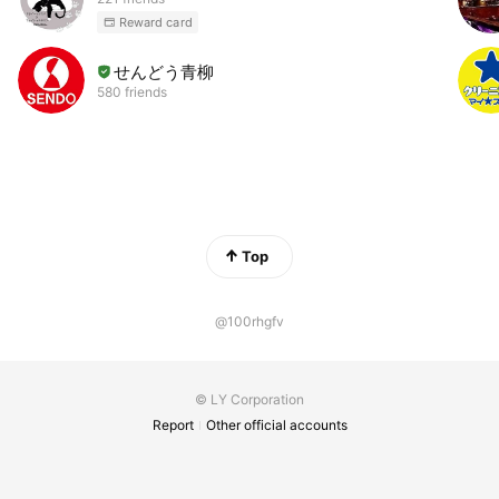
Reward card
せんどう青柳
580 friends
Top
@100rhgfv
© LY Corporation
Report
Other official accounts