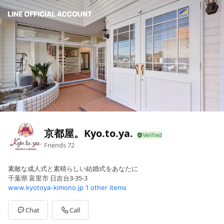
京都屋。Kyo.to.ya.
Friends
72
素敵な成人式と素晴らしい結婚式をあなたに
千葉県 富里市 日吉台3-35-3
www.kyotoya-kimono.jp
1 other items
Chat
Call