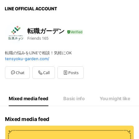
転職ガーデン
Friends
165
転職の悩みをLINEで相談！気軽にOK
tensyoku-garden.com/
Chat
Call
Posts
Mixed media feed
Basic info
You might like
Mixed media feed